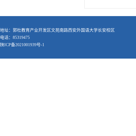
地址：郭杜教育产业开发区文苑南路西安外国语大学长安校区
电话：85319475
陕ICP备2021001939号-1