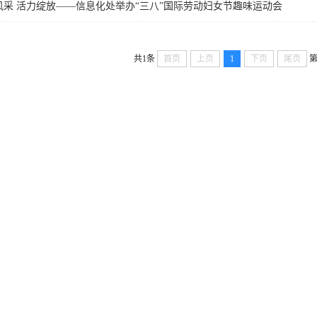
风采 活力绽放——信息化处举办“三八”国际劳动妇女节趣味运动会
共1条
首页
上页
1
下页
尾页