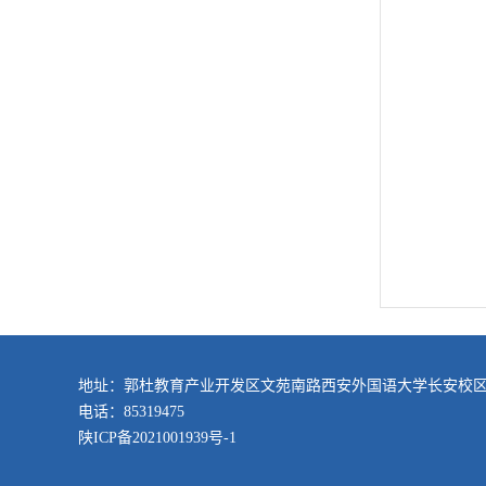
地址：郭杜教育产业开发区文苑南路西安外国语大学长安校
电话：85319475
陕ICP备2021001939号-1