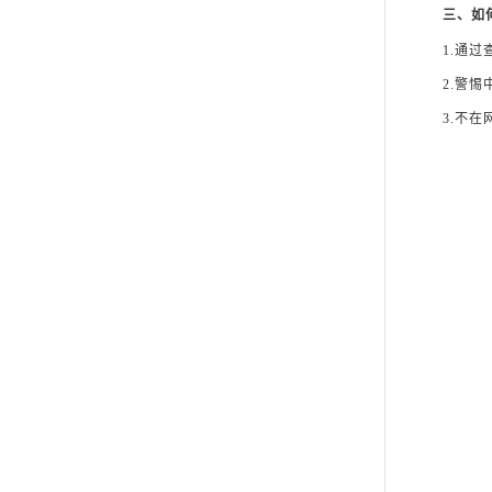
三、如
1.通
2.警
3.不