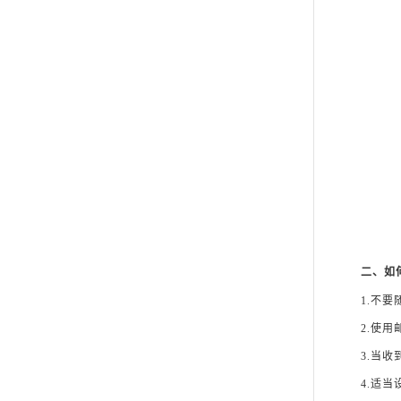
二、如
1.不
2.使
3.当
4.适