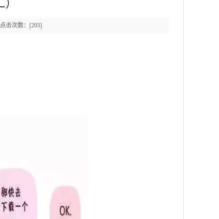
二）
8 点击次数：[
203
]