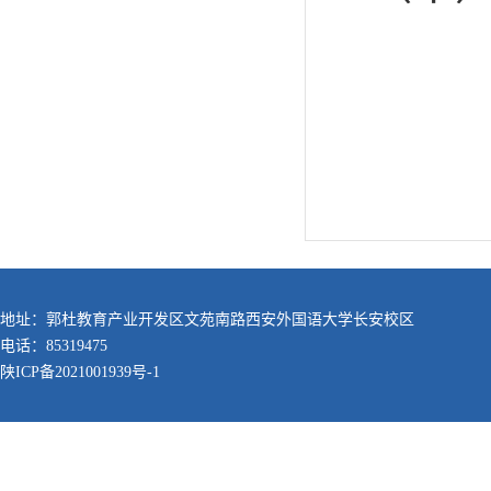
地址：郭杜教育产业开发区文苑南路西安外国语大学长安校区
电话：85319475
陕ICP备2021001939号-1